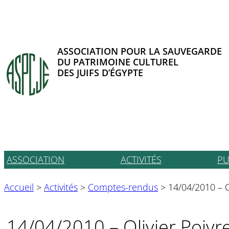
Aller
au
contenu
ASSOCIATION POUR LA SAUVEGARDE
DU PATRIMOINE CULTUREL
DES JUIFS D’ÉGYPTE
ASSOCIATION
ACTIVITÉS
PU
Accueil
>
Activités
>
Comptes-rendus
>
14/04/2010 – O
14/04/2010 – Olivier Poivr