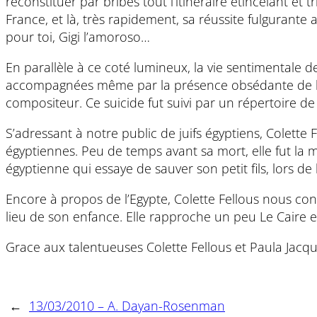
reconstituer par bribes tout l’itinéraire étincelant et 
France, et là, très rapidement, sa réussite fulgurant
pour toi, Gigi l’amoroso…
En parallèle à ce coté lumineux, la vie sentimentale
accompagnées même par la présence obsédante de la m
compositeur. Ce suicide fut suivi par un répertoire d
S’adressant à notre public de juifs égyptiens, Colette 
égyptiennes. Peu de temps avant sa mort, elle fut la m
égyptienne qui essaye de sauver son petit fils, lors d
Encore à propos de l’Egypte, Colette Fellous nous conf
lieu de son enfance. Elle rapproche un peu Le Caire e
Grace aux talentueuses Colette Fellous et Paula Jacq
←
13/03/2010 – A. Dayan-Rosenman