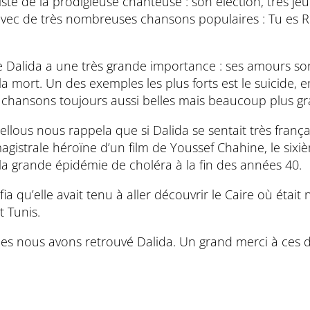
triste de la prodigieuse chanteuse : son élection, très j
e avec de très nombreuses chansons populaires : Tu es 
 de Dalida a une très grande importance : ses amours 
ort. Un des exemples les plus forts est le suicide, e
e chansons toujours aussi belles mais beaucoup plus gr
Fellous nous rappela que si Dalida se sentait très frança
agistrale héroïne d’un film de Youssef Chahine, le sixiè
e la grande épidémie de choléra à la fin des années 40.
ia qu’elle avait tenu à aller découvrir le Caire où éta
t Tunis.
ues nous avons retrouvé Dalida. Un grand merci à ces 