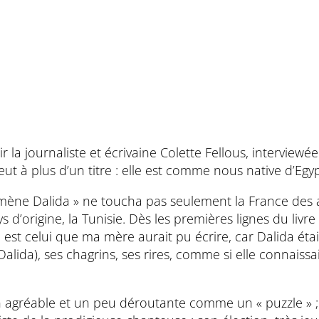
ir la journaliste et écrivaine Colette Fellous, intervie
ut à plus d’un titre : elle est comme nous native d’Egy
mène Dalida » ne toucha pas seulement la France des an
rigine, la Tunisie. Dès les premières lignes du livre l’
 il est celui que ma mère aurait pu écrire, car Dalida ét
Dalida), ses chagrins, ses rires, comme si elle connaissai
çon agréable et un peu déroutante comme un « puzzle » 