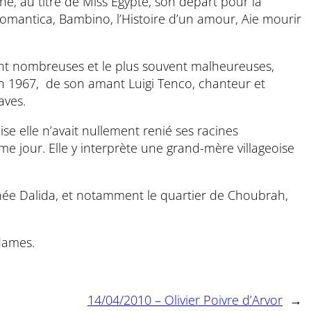
eune, au titre de Miss Egypte, son départ pour la
Romantica, Bambino, l’Histoire d’un amour, Aie mourir
sont nombreuses et le plus souvent malheureuses,
n 1967, de son amant Luigi Tenco, chanteur et
aves.
ise elle n’avait nullement renié ses racines
me jour. Elle y interprète une grand-mère villageoise
it née Dalida, et notamment le quartier de Choubrah,
dames.
14/04/2010 – Olivier Poivre d’Arvor
→