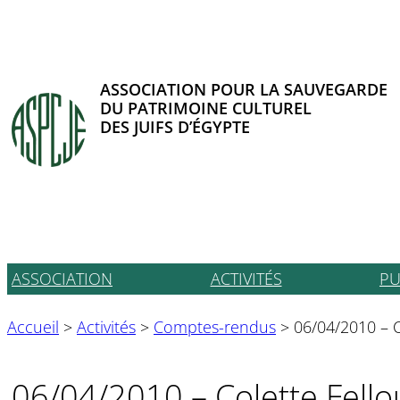
Aller
au
contenu
ASSOCIATION POUR LA SAUVEGARDE
DU PATRIMOINE CULTUREL
DES JUIFS D’ÉGYPTE
ASSOCIATION
ACTIVITÉS
PU
Accueil
>
Activités
>
Comptes-rendus
>
06/04/2010 – C
06/04/2010 – Colette Fello