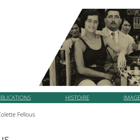
BLICATIONS
HISTOIRE
IMAG
olette Fellous
us