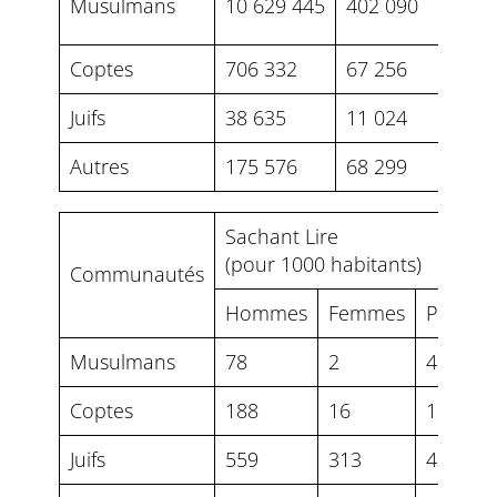
Musulmans
10 629 445
402 090
10 5
Coptes
706 332
67 256
5 76
Juifs
38 635
11 024
5 91
Autres
175 576
68 299
38 3
Sachant Lire
(pour 1000 habitants)
Communautés
Hommes
Femmes
Pource
Musulmans
78
2
4%
Coptes
188
16
10,3%
Juifs
559
313
43,8%