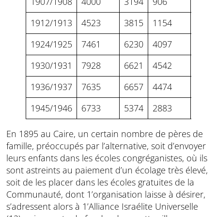
1907/1908
4000
3194
906
504
1912/1913
4523
3815
1154
744
1924/1925
7461
6230
4097
3119
1930/1931
7928
6621
4542
3969
1936/1937
7635
6657
4474
3960
1945/1946
6733
5374
2883
2056
En 1895 au Caire, un certain nombre de pères de
famille, préoccupés par l’alternative, soit d’envoyer
leurs enfants dans les écoles congréganistes, où ils
sont astreints au paiement d’un écolage très élevé,
soit de les placer dans les écoles gratuites de la
Communauté, dont 1’organisation laisse à désirer,
s’adressent alors à 1’Alliance Israélite Universelle