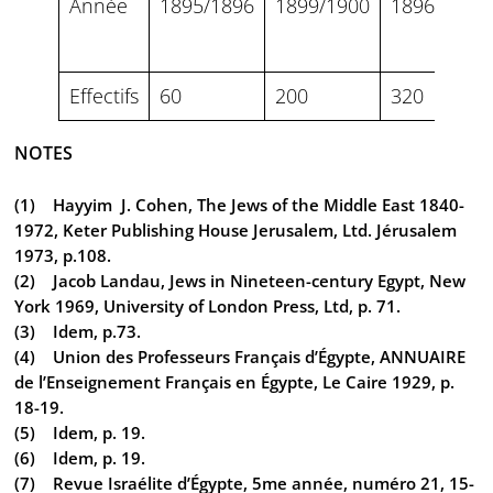
Année
1895/1896
1899/1900
1896/1897
Effectifs
60
200
320
NOTES
(1) Hayyim J. Cohen, The Jews of the Middle East 1840-
1972, Keter Publishing House Jerusalem, Ltd. Jérusalem
1973, p.108.
(2) Jacob Landau, Jews in Nineteen-century Egypt, New
York 1969, University of London Press, Ltd, p. 71.
(3) Idem, p.73.
(4) Union des Professeurs Français d’Égypte, ANNUAIRE
de l’Enseignement Français en Égypte, Le Caire 1929, p.
18-19.
(5) Idem, p. 19.
(6) Idem, p. 19.
(7) Revue Israélite d’Égypte, 5me année, numéro 21, 15-