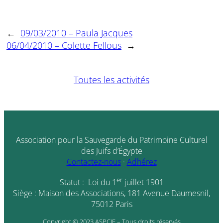
←
09/03/2010 – Paula Jacques
06/04/2010 – Colette Fellous
→
Toutes les activités
Association pour la Sauvegarde du Patrimoine Culturel
des Juifs d’Égypte
Contactez-nous
·
Adhérez
er
Statut : Loi du 1
juillet 1901
Siège : Maison des Associations, 181 Avenue Daumesnil,
75012 Paris
Copyright © 2023 ASPCJE – Tous droits réservés