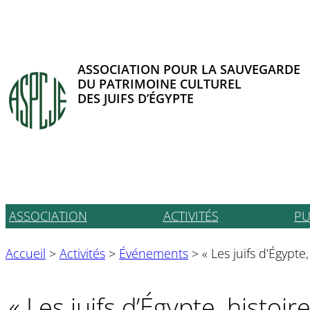
Aller
au
contenu
ASSOCIATION POUR LA SAUVEGARDE
DU PATRIMOINE CULTUREL
DES JUIFS D’ÉGYPTE
ASSOCIATION
ACTIVITÉS
PU
Accueil
>
Activités
>
Événements
>
« Les juifs d’Égypte,
« Les juifs d’Égypte, histoire