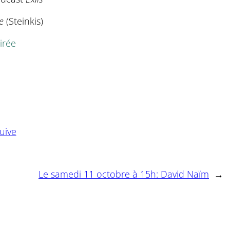
e
(Steinkis)
irée
uive
Le samedi 11 octobre à 15h: David Naïm
→