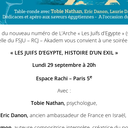
n du nouveau numéro de L’Arche « Les Juifs d’Egypte »
relle du FSJU – RCJ – Akadem vous convient à une soirée
« LES JUIFS D’EGYPTE, HISTOIRE D’UN EXIL »
Lundi 29 septembre à 20h
e
Espace Rachi – Paris 5
Avec :
Tobie Nathan,
psychologue,
Eric Danon,
ancien ambassadeur de France en Israël,
armon
, auteure-compositrice-interprète, créatrice du 