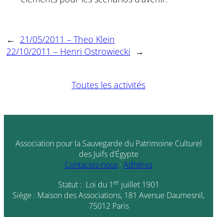
←
21/05/2011 – Theo Klein
22/10/2011 – Henri Ostrowiecki
→
Toutes les activités
Association pour la Sauvegarde du Patrimoine Culturel
des Juifs d’Égypte
Contactez-nous
·
Adhérez
er
Statut : Loi du 1
juillet 1901
Siège : Maison des Associations, 181 Avenue Daumesnil,
75012 Paris