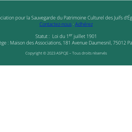
ciation pour la Sauvegarde du Patrimoine Culturel des Juifs d’É
Contactez-nous
·
Adhérez
er
Statut : Loi du 1
juillet 1901
ège : Maison des Associations, 181 Avenue Daumesnil, 75012 Pa
Copyright © 2023 ASPCJE – Tous droits réservés